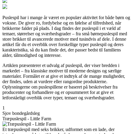
Puslespil har i mange år været en populær aktivitet for både børn og
voksne. De giver ro, fordybelse og en følelse af tilfredshed, når
brikkerne falder på plads. I dag findes der puslespil i et væld af
temaer, størrelser og sværhedsgrader – fra små børnepuslespil med
store brikker til avancerede motiver med tusindvis af dele. I denne
artikel får du et overblik over forskellige typer puslespil og deres
karakteristika, så du kan finde det, der passer bedst til familiens
alder, tålmodighed og interesse.
Artiklen præsenterer et udvalg af puslespil, der viser bredden i
markedet – fra klassiske motiver til moderne designs og særlige
materialer. Formålet er at give et indtryk af de mange muligheder,
der findes, uden at vurdere eller rangordne produkterne.
Oplysningerne om puslespillene er baseret på beskrivelser fra
producenter og forhandlere og er opsummeret for at give et
letforståeligt overblik over typer, temaer og sværhedsgrader.
1
Sjov bondegårdsleg
Træpuslespil - Little Farm
Et træpuslespil med seks brikker, udformet som en lade, der