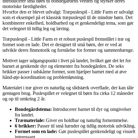
introducerer små børn til bondegårdens verden og styrker deres
motoriske færdigheder.
Hvorfor den er blevet udvalgt: Træpuslespil - Little Farm er udvalgt
som et eksempel på et klassisk træpuslespil til de mindste børn. Det
kombinerer enkelhed, holdbarhed og et genkendeligt tema, som gør
det velegnet til tidlig leg og læring.
Træpuslespil - Little Farm er et robust puslespil fremstillet i træ og
formet som en lade. Det er designet til små børn, der er ved at
udvikle deres finmotorik og forståelse for former og sammenhænge.
Motivet tager udgangspunkt i livet på landet, hvilket gør det let for
barnet at genkende dyr og elementer fra bondegården. De seks
brikker passer i udskårne former, som hjælper barnet med at øve
hånd-øje-koordination og problemløsning.
Materialet i træ giver en naturlig og slidstærk overflade, der kan tåle
gentagen brug. Puslespillet er velegnet til børn fra cirka 12 måneder
og op til omkring 2 år.
Bondegårdstema:
Introducerer barnet til dyr og omgivelser
fra landet.
Træmateriale:
Giver en holdbar og naturlig fornemmelse.
6 brikker:
Passer til små hænder og tidlig motorisk udvikling.
Formet som en lade:
Gør puslespillet genkendeligt og visuelt
interessant.