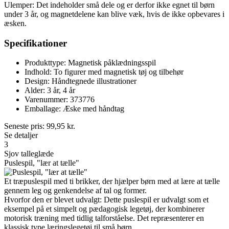
Ulemper: Det indeholder små dele og er derfor ikke egnet til børn
under 3 år, og magnetdelene kan blive væk, hvis de ikke opbevares i
æsken.
Specifikationer
Produkttype: Magnetisk påklædningsspil
Indhold: To figurer med magnetisk tøj og tilbehør
Design: Håndtegnede illustrationer
Alder: 3 år, 4 år
Varenummer: 373776
Emballage: Æske med håndtag
Seneste pris:
99,95
kr.
Se detaljer
3
Sjov talleglæde
Puslespil, "lær at tælle"
Et træpuslespil med ti brikker, der hjælper børn med at lære at tælle
gennem leg og genkendelse af tal og former.
Hvorfor den er blevet udvalgt: Dette puslespil er udvalgt som et
eksempel på et simpelt og pædagogisk legetøj, der kombinerer
motorisk træning med tidlig talforståelse. Det repræsenterer en
klassisk type læringslegetøj til små børn.