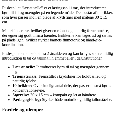
Puslespillet "lær at tælle" er et læringsspil i træ, der introducerer
børn til tal og mængder på en legende måde. Det består af ti brikker,
som hver passer ind i en plade af krydsfiner med målene 30 x 15
cm.
Materialet er træ, hvilket giver en robust og naturlig fornemmelse,
der egner sig godt til små hænder. Brikkerne kan tages ud og sættes
på plads igen, hvilket styrker barnets finmotorik og hånd-øje-
koordination.
Puslespillet er anbefalet fra 2-årsalderen og kan bruges som en tidlig
introduktion til tal og tælling i hjemmet eller i daginstitutioner.
Lær at tælle:
Introducerer børn til tal og mængder gennem
leg.
Træmateriale:
Fremstillet i krydsfiner for holdbarhed og
naturlig følelse.
10 brikker:
Overskueligt antal dele, der passer til små børns
koncentrationsevne.
Størrelse:
30 x 15 cm – kompakt og let at håndtere.
Pædagogisk leg:
Styrker både motorik og tidlig talforståelse.
Fordele og ulemper