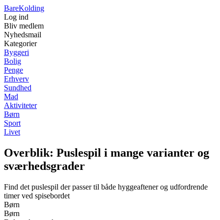
Bare
Kolding
Log ind
Bliv medlem
Nyhedsmail
Kategorier
Byggeri
Bolig
Penge
Erhverv
Sundhed
Mad
Aktiviteter
Børn
Sport
Livet
Overblik: Puslespil i mange varianter og
sværhedsgrader
Find det puslespil der passer til både hyggeaftener og udfordrende
timer ved spisebordet
Børn
Børn