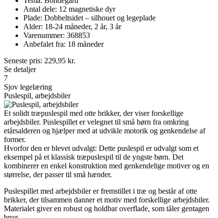
Tema: Bondegård
Antal dele: 12 magnetiske dyr
Plade: Dobbeltsidet – silhouet og legeplade
Alder: 18-24 måneder, 2 år, 3 år
Varenummer: 368853
Anbefalet fra: 18 måneder
Seneste pris:
229,95
kr.
Se detaljer
7
Sjov legelæring
Puslespil, arbejdsbiler
Et solidt træpuslespil med otte brikker, der viser forskellige
arbejdsbiler. Puslespillet er velegnet til små børn fra omkring
etårsalderen og hjælper med at udvikle motorik og genkendelse af
former.
Hvorfor den er blevet udvalgt: Dette puslespil er udvalgt som et
eksempel på et klassisk træpuslespil til de yngste børn. Det
kombinerer en enkel konstruktion med genkendelige motiver og en
størrelse, der passer til små hænder.
Puslespillet med arbejdsbiler er fremstillet i træ og består af otte
brikker, der tilsammen danner et motiv med forskellige arbejdsbiler.
Materialet giver en robust og holdbar overflade, som tåler gentagen
brug.