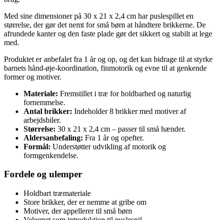
Med sine dimensioner på 30 x 21 x 2,4 cm har puslespillet en
størrelse, der gør det nemt for små børn at håndtere brikkerne. De
afrundede kanter og den faste plade gør det sikkert og stabilt at lege
med.
Produktet er anbefalet fra 1 år og op, og det kan bidrage til at styrke
barnets hånd-øje-koordination, finmotorik og evne til at genkende
former og motiver.
Materiale:
Fremstillet i træ for holdbarhed og naturlig
fornemmelse.
Antal brikker:
Indeholder 8 brikker med motiver af
arbejdsbiler.
Størrelse:
30 x 21 x 2,4 cm – passer til små hænder.
Aldersanbefaling:
Fra 1 år og opefter.
Formål:
Understøtter udvikling af motorik og
formgenkendelse.
Fordele og ulemper
Holdbart træmateriale
Store brikker, der er nemme at gribe om
Motiver, der appellerer til små børn
Velegnet som introduktion til puslespil