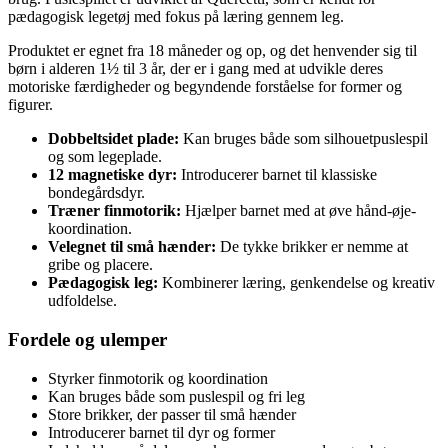
pædagogisk legetøj med fokus på læring gennem leg.
Produktet er egnet fra 18 måneder og op, og det henvender sig til
børn i alderen 1½ til 3 år, der er i gang med at udvikle deres
motoriske færdigheder og begyndende forståelse for former og
figurer.
Dobbeltsidet plade:
Kan bruges både som silhouetpuslespil
og som legeplade.
12 magnetiske dyr:
Introducerer barnet til klassiske
bondegårdsdyr.
Træner finmotorik:
Hjælper barnet med at øve hånd-øje-
koordination.
Velegnet til små hænder:
De tykke brikker er nemme at
gribe og placere.
Pædagogisk leg:
Kombinerer læring, genkendelse og kreativ
udfoldelse.
Fordele og ulemper
Styrker finmotorik og koordination
Kan bruges både som puslespil og fri leg
Store brikker, der passer til små hænder
Introducerer barnet til dyr og former