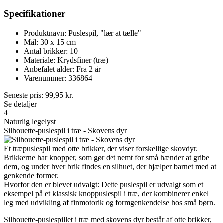
Specifikationer
Produktnavn: Puslespil, "lær at tælle"
Mål: 30 x 15 cm
Antal brikker: 10
Materiale: Krydsfiner (træ)
Anbefalet alder: Fra 2 år
Varenummer: 336864
Seneste pris:
99,95
kr.
Se detaljer
4
Naturlig legelyst
Silhouette-puslespil i træ - Skovens dyr
Et træpuslespil med otte brikker, der viser forskellige skovdyr.
Brikkerne har knopper, som gør det nemt for små hænder at gribe
dem, og under hver brik findes en silhuet, der hjælper barnet med at
genkende former.
Hvorfor den er blevet udvalgt: Dette puslespil er udvalgt som et
eksempel på et klassisk knoppuslespil i træ, der kombinerer enkel
leg med udvikling af finmotorik og formgenkendelse hos små børn.
Silhouette-puslespillet i træ med skovens dyr består af otte brikker,