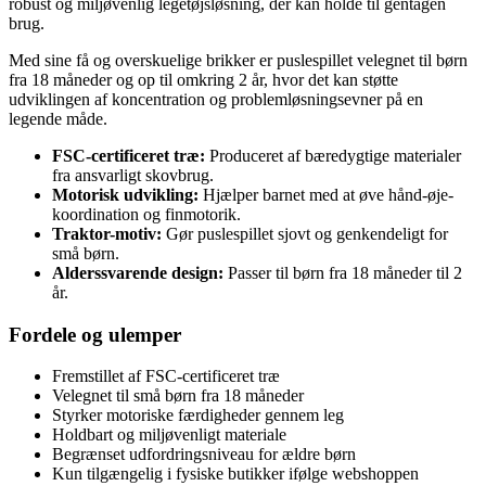
robust og miljøvenlig legetøjsløsning, der kan holde til gentagen
brug.
Med sine få og overskuelige brikker er puslespillet velegnet til børn
fra 18 måneder og op til omkring 2 år, hvor det kan støtte
udviklingen af koncentration og problemløsningsevner på en
legende måde.
FSC-certificeret træ:
Produceret af bæredygtige materialer
fra ansvarligt skovbrug.
Motorisk udvikling:
Hjælper barnet med at øve hånd-øje-
koordination og finmotorik.
Traktor-motiv:
Gør puslespillet sjovt og genkendeligt for
små børn.
Alderssvarende design:
Passer til børn fra 18 måneder til 2
år.
Fordele og ulemper
Fremstillet af FSC-certificeret træ
Velegnet til små børn fra 18 måneder
Styrker motoriske færdigheder gennem leg
Holdbart og miljøvenligt materiale
Begrænset udfordringsniveau for ældre børn
Kun tilgængelig i fysiske butikker ifølge webshoppen