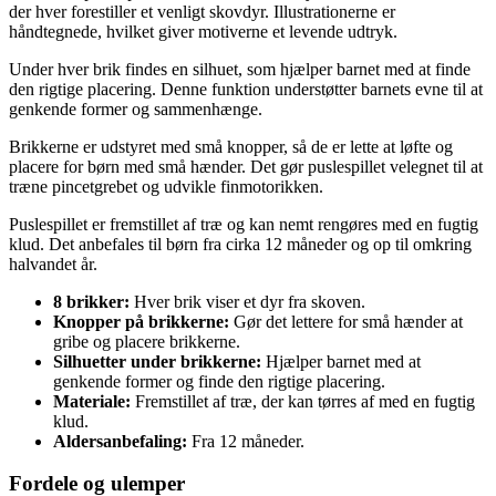
der hver forestiller et venligt skovdyr. Illustrationerne er
håndtegnede, hvilket giver motiverne et levende udtryk.
Under hver brik findes en silhuet, som hjælper barnet med at finde
den rigtige placering. Denne funktion understøtter barnets evne til at
genkende former og sammenhænge.
Brikkerne er udstyret med små knopper, så de er lette at løfte og
placere for børn med små hænder. Det gør puslespillet velegnet til at
træne pincetgrebet og udvikle finmotorikken.
Puslespillet er fremstillet af træ og kan nemt rengøres med en fugtig
klud. Det anbefales til børn fra cirka 12 måneder og op til omkring
halvandet år.
8 brikker:
Hver brik viser et dyr fra skoven.
Knopper på brikkerne:
Gør det lettere for små hænder at
gribe og placere brikkerne.
Silhuetter under brikkerne:
Hjælper barnet med at
genkende former og finde den rigtige placering.
Materiale:
Fremstillet af træ, der kan tørres af med en fugtig
klud.
Aldersanbefaling:
Fra 12 måneder.
Fordele og ulemper