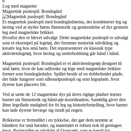
6
Leg med magneter
Magnetisk puslespil: Bondegård
Et magnetisk puslespil med bondegårdstema, der kombinerer leg og
læring ved at styrke børns finmotorik og genkendelse af dyr gennem
leg med magnetiske brikker.
Hvorfor den er blevet udvalgt: Dette magnetiske puslespil er udvalgt
som et eksempel på legetøj, der fremmer motorisk udvikling og
kreativ leg hos små børn. Det repræsenterer en klassisk type
aktivitetslegetøj, hvor læring og underholdning går hånd i hånd.
Magnetisk puslespil: Bondegård er et aktivitetslegetøj designet til
små børn, hvor de kan udforske og lege med magnetiske brikker
formet som bondegårdsdyr. Spillet består af en dobbeltsidet plade,
der både fungerer som silhouetpuslespil og som legeplade, hvor
dyrene kan placeres frit.
Ved at sætte de 12 magnetiske dyr på deres rigtige pladser træner
barnet sin finmotorik og hånd-øje-koordination. Samtidig giver den
åbne legeflade mulighed for fri leg og historiefortælling, hvor barnet
kan lade dyrene bevæge sig rundt på engen.
Brikkerne er fremstillet i en tykkelse, der gør dem nemme at
håndtere for små hænder, og materialet er robust nok til gentagen
brug. Puslespillet er udviklet af Quercetti, som er kendt for