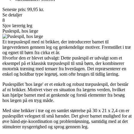
Seneste pris:
99,95
kr.
Se detaljer
8
Sjov lærerig leg
Puslespil, hos læge
Et træpuslespil med ni brikker, der introducerer barnet til
lægeverdenen gennem leg og genkendelige motiver. Fremstillet i træ
og egnet til børn fra cirka et år.
Hvorfor den er blevet udvalgt: Dette puslespil er udvalgt som et
eksempel på et klassisk træpuslespil til små børn, der kombinerer
motorisk træning med temaer fra hverdagen. Det repræsenterer en
enkel og holdbar type legetøj, som ofte bruges til tidlig læring.
Puslespillet 'hos læge' er et enkelt og robust træpuslespil, der består
af ni brikker. Motivet viser en situation fra lægens verden, hvilket
kan hjælpe barnet med at genkende og forstå elementer fra besøg
hos lægen på en tryg måde.
Med sine brikker i træ og en samlet størrelse på 30 x 21 x 2,4 cm er
puslespillet velegnet til små hænder. Det giver barnet mulighed for at
øve hånd-øje-koordination og problemløsning, samtidig med at det
stimulerer nysgerrighed og sprog gennem leg.