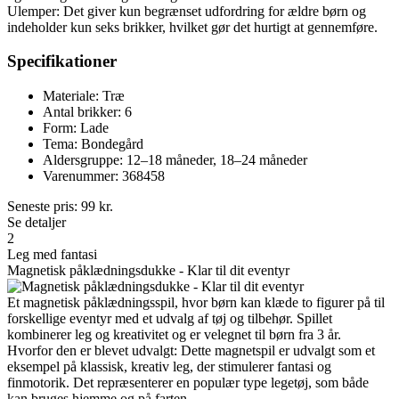
Ulemper: Det giver kun begrænset udfordring for ældre børn og
indeholder kun seks brikker, hvilket gør det hurtigt at gennemføre.
Specifikationer
Materiale: Træ
Antal brikker: 6
Form: Lade
Tema: Bondegård
Aldersgruppe: 12–18 måneder, 18–24 måneder
Varenummer: 368458
Seneste pris:
99
kr.
Se detaljer
2
Leg med fantasi
Magnetisk påklædningsdukke - Klar til dit eventyr
Et magnetisk påklædningsspil, hvor børn kan klæde to figurer på til
forskellige eventyr med et udvalg af tøj og tilbehør. Spillet
kombinerer leg og kreativitet og er velegnet til børn fra 3 år.
Hvorfor den er blevet udvalgt: Dette magnetspil er udvalgt som et
eksempel på klassisk, kreativ leg, der stimulerer fantasi og
finmotorik. Det repræsenterer en populær type legetøj, som både
kan bruges hjemme og på farten.