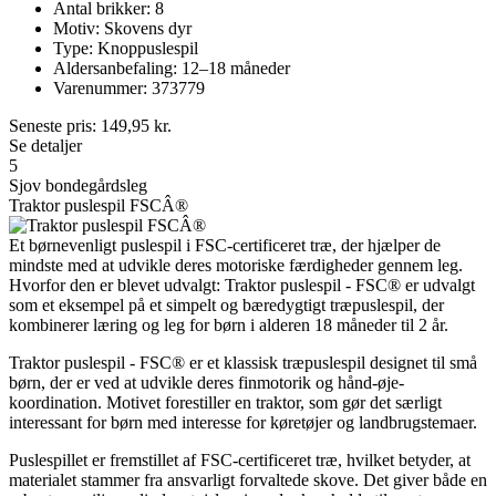
Antal brikker: 8
Motiv: Skovens dyr
Type: Knoppuslespil
Aldersanbefaling: 12–18 måneder
Varenummer: 373779
Seneste pris:
149,95
kr.
Se detaljer
5
Sjov bondegårdsleg
Traktor puslespil FSCÂ®
Et børnevenligt puslespil i FSC-certificeret træ, der hjælper de
mindste med at udvikle deres motoriske færdigheder gennem leg.
Hvorfor den er blevet udvalgt: Traktor puslespil - FSC® er udvalgt
som et eksempel på et simpelt og bæredygtigt træpuslespil, der
kombinerer læring og leg for børn i alderen 18 måneder til 2 år.
Traktor puslespil - FSC® er et klassisk træpuslespil designet til små
børn, der er ved at udvikle deres finmotorik og hånd-øje-
koordination. Motivet forestiller en traktor, som gør det særligt
interessant for børn med interesse for køretøjer og landbrugstemaer.
Puslespillet er fremstillet af FSC-certificeret træ, hvilket betyder, at
materialet stammer fra ansvarligt forvaltede skove. Det giver både en