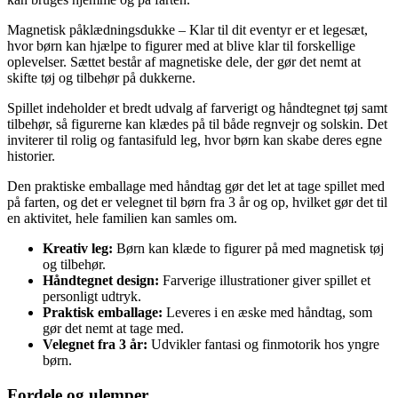
Magnetisk påklædningsdukke – Klar til dit eventyr er et legesæt,
hvor børn kan hjælpe to figurer med at blive klar til forskellige
oplevelser. Sættet består af magnetiske dele, der gør det nemt at
skifte tøj og tilbehør på dukkerne.
Spillet indeholder et bredt udvalg af farverigt og håndtegnet tøj samt
tilbehør, så figurerne kan klædes på til både regnvejr og solskin. Det
inviterer til rolig og fantasifuld leg, hvor børn kan skabe deres egne
historier.
Den praktiske emballage med håndtag gør det let at tage spillet med
på farten, og det er velegnet til børn fra 3 år og op, hvilket gør det til
en aktivitet, hele familien kan samles om.
Kreativ leg:
Børn kan klæde to figurer på med magnetisk tøj
og tilbehør.
Håndtegnet design:
Farverige illustrationer giver spillet et
personligt udtryk.
Praktisk emballage:
Leveres i en æske med håndtag, som
gør det nemt at tage med.
Velegnet fra 3 år:
Udvikler fantasi og finmotorik hos yngre
børn.
Fordele og ulemper