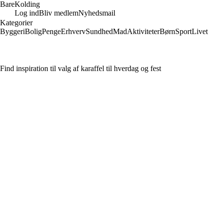
Bare
Kolding
Log ind
Bliv medlem
Nyhedsmail
Kategorier
Byggeri
Bolig
Penge
Erhverv
Sundhed
Mad
Aktiviteter
Børn
Sport
Livet
Find inspiration til valg af karaffel til hverdag og fest