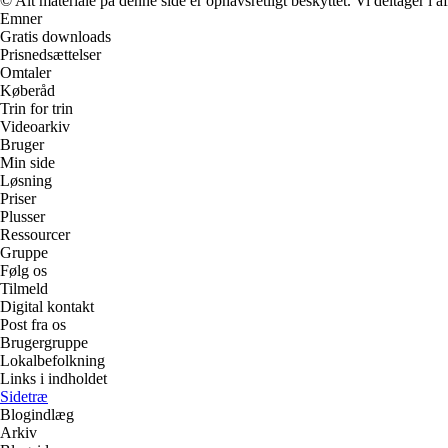
© Alt materiale på denne side er ophavsretligt beskyttet. Vi deltager i 
Emner
Gratis downloads
Prisnedsættelser
Omtaler
Køberåd
Trin for trin
Videoarkiv
Bruger
Min side
Løsning
Priser
Plusser
Ressourcer
Gruppe
Følg os
Tilmeld
Digital kontakt
Post fra os
Brugergruppe
Lokalbefolkning
Links i indholdet
Sidetræ
Blogindlæg
Arkiv