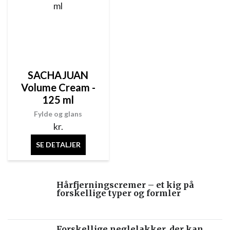
SACHAJUAN
Volume Cream -
125 ml
Fylde og glans
kr.
SE DETALJER
Hårfjerningscremer – et kig på
forskellige typer og formler
Forskellige neglelakker, der kan